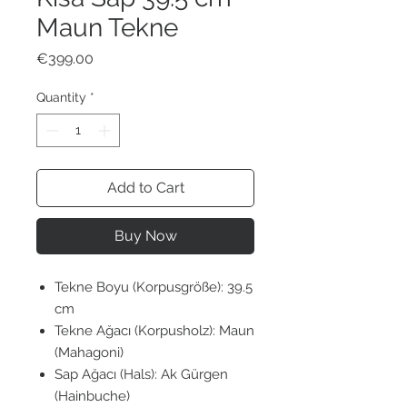
Maun Tekne
Price
€399.00
Quantity
*
Add to Cart
Buy Now
Tekne Boyu (Korpusgröße): 39.5
cm
Tekne Ağacı (Korpusholz): Maun
(Mahagoni)
Sap Ağacı (Hals): Ak Gürgen
(Hainbuche)