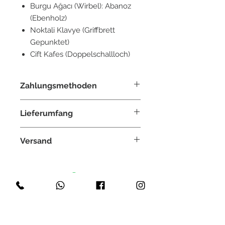
Burgu Ağacı (Wirbel): Abanoz
(Ebenholz)
Noktali Klavye (Griffbrett
Gepunktet)
Cift Kafes (Doppelschallloch)
Zahlungsmethoden
Paypal, Überweisung, Kreditkarte,
Lieferumfang
Klarna, GiroPay
ein Set Saiten (bestehend aus 7
Versand
Saiten)
eine Tragetasche
Weltweit
Mızrap/Tezene
Kostenlos innerhalb Deutschland
Versichert
Lieferzeit: ca. 2-3 Tage
Akyüz Saz Evi
Terms & Conditions