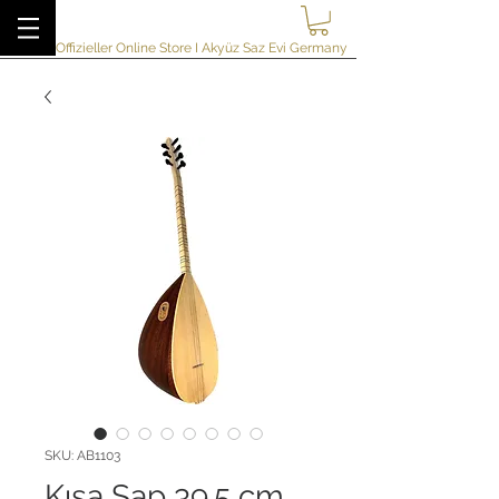
akyuzsazevi
Offizieller Online Store I Akyüz Saz Evi Germany
SKU: AB1103
Kısa Sap 39.5 cm