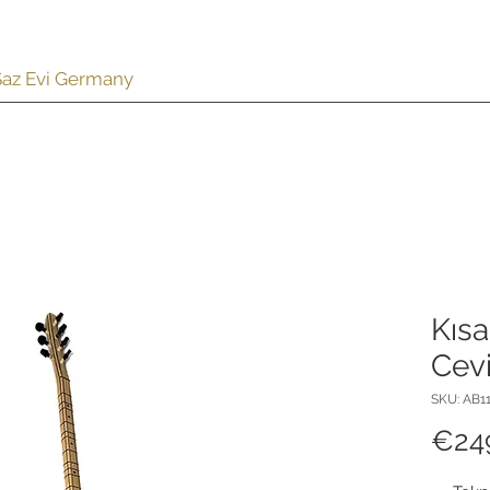
 Saz Evi Germany
AZ
Lute | Oud
CÜMBÜŞ
SALE %
ZUBEHÖR
Kısa
Cev
SKU: AB11
€24