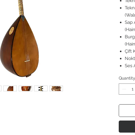
Tekn
Tekn
(Wal
Sap 
(Hai
Burg
(Hai
Çift
Nokta
Ses 
Quantit