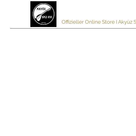
akyuzsazevi
Offizieller Online Store I Akyüz
HOME
SAZ
PREMIUM S