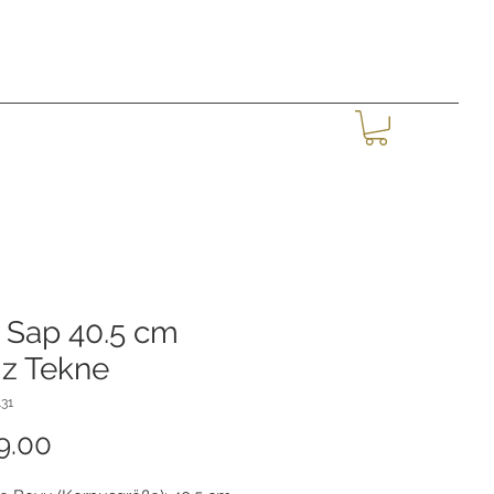
Log In
MORE
 Sap 40.5 cm
iz Tekne
31
Price
9.00