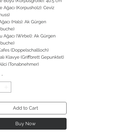
e Boyu (Korpusgröße): 40.5 cm
e Ağacı (Korpusholz): Ceviz
nuss)
Ağacı (Hals): Ak Gürgen
nbuche)
u Ağacı (Wirbel): Ak Gürgen
nbuche)
 Kafes (Doppelschallloch)
lı Klavye (Griffbrett Gepunktet)
Alici (Tonabnehmer)
y
*
Add to Cart
Buy Now