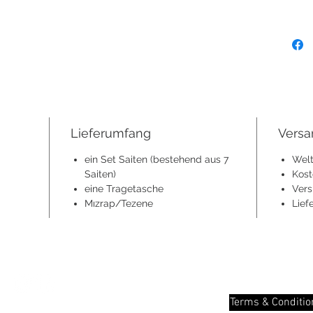
Lieferumfang
Versa
ein Set Saiten (bestehend aus 7
Welt
Saiten)
Kost
eine Tragetasche
Vers
Mızrap/Tezene
Lief
Kategorie
Terms & Conditio