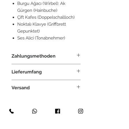
Burgu Ağacı (Wirbel): Ak
Gürgen (Hainbuche)
Çift Kafes (Doppelschallloch)
Noktalı Klavye (Griffbrett
Gepunktet)
Ses Alici (Tonabnehmer)
Zahlungsmethoden
Paypal, Überweisung, Kreditkarte,
Lieferumfang
Klarna, GiroPay
ein Set Saiten (bestehend aus 7
Versand
Saiten)
eine Tragetasche
Weltweit
Mızrap/Tezene
Kostenlos innerhalb Deutschland
Versichert
Lieferzeit: ca. 2-3 Tage
Akyüz Saz Evi