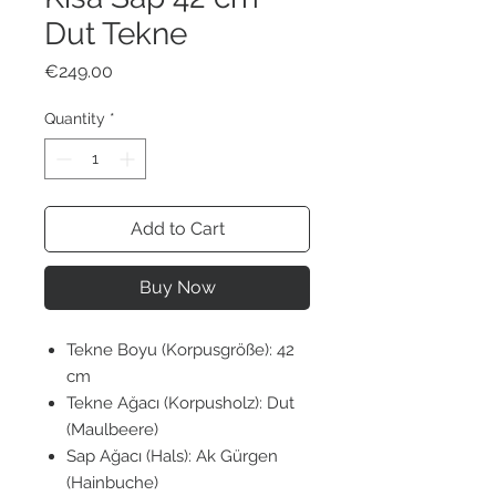
Dut Tekne
Price
€249.00
Quantity
*
Add to Cart
Buy Now
Tekne Boyu (Korpusgröße): 42
cm
Tekne Ağacı (Korpusholz): Dut
(Maulbeere)
Sap Ağacı (Hals): Ak Gürgen
(Hainbuche)