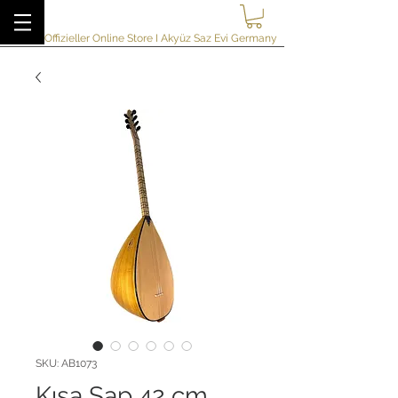
akyuzsazevi
Offizieller Online Store I Akyüz Saz Evi Germany
SKU: AB1073
Kısa Sap 42 cm