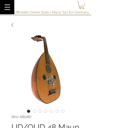
akyuzsazevi
Offizieller Online Store I Akyüz Saz Evi Germany
SKU: AB1087
UD/OUD 48 Maun