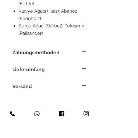
(Fichte)
Klavye Ağacı (Hals): Abanoz
(Ebenholz)
Burgu Ağacı (Wirbel): Pelesenk
(Palisander)
Zahlungsmethoden
Paypal, Überweisung, Kreditkarte,
Lieferumfang
Klarna, GiroPay
eine Tragetasche
Versand
Mızrap/Tezene
Weltweit
Kostenlos innerhalb Deutschland
Versichert
Lieferzeit: ca. 2-3 Tage
Akyüz Saz Evi
Terms & Conditions