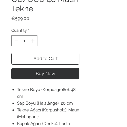
Tekne
Price
€599.00
Quantity
*
Add to Cart
Buy Now
Tekne Boyu (Korpusgröße): 48
cm
Sap Boyu (Halslänge): 20 cm
Tekne Ağacı (Korpusholz): Maun
(Mahagoni)
Kapak Ağacı (Decke): Ladin